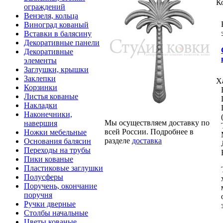
К
ограждений
Вензеля, кольца
Виноград кованый
Вставки в балясину
Декоративные панели
Декоративные
элементы
Заглушки, крышки
Заклепки
Х
Корзинки
Листья кованые
Накладки
Наконечники,
Мы осуществляем доставку по
навершия
всей России. Подробнее в
Ножки мебельные
разделе
доставка
Основания балясин
Переходы на трубы
Пики кованые
Пластиковые заглушки
Полусферы
Поручень, окончание
поручня
Ручки дверные
Столбы начальные
Цветы кованые