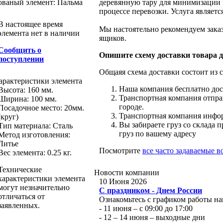
ованый элемент: Пальма
деревянную тару для минимизации 
процессе перевозки. Услуга являет
В настоящее время
Мы настоятельно рекомендуем заказ
элемента нет в наличии
ящиков.
Сообщить о
Опишите схему доставки товара д
поступлении
Общаяя схема доставки состоит из 
арактеристики
элемента
Наша компания бесплатно дос
Высота:
160 мм.
Транспортная компания отправ
Ширина:
100 мм.
городе.
Посадочное место:
20мм.
Транспортная компания инфор
(круг)
Вы забираете груз со склада 
Тип материала
:
Сталь
груз по вашему адресу
Метод изготовления
:
Литье
Посмотрите
все часто задаваемые 
Вес элемента:
0.25 кг.
Технические
Новости
компании
характеристики элемента
10 Июня 2026
могут незначительно
С праздником - Днем России
отличаться от
Ознакомьтесь с графиком работы на
заявленных.
- 11 июня – с 09:00 до 17:00
- 12 – 14 июня – выходные дни