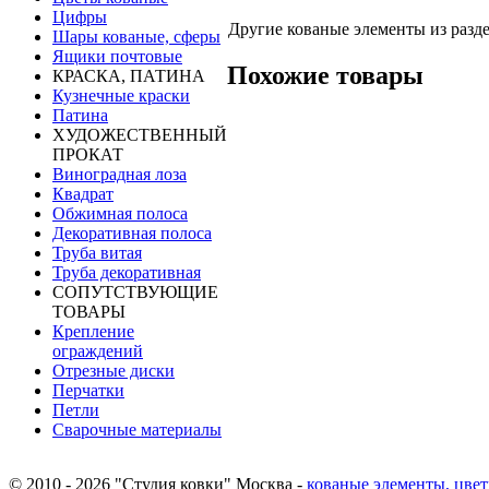
Цифры
Другие кованые элементы из разд
Шары кованые, сферы
Ящики почтовые
Похожие товары
КРАСКА, ПАТИНА
Кузнечные краски
Патина
ХУДОЖЕСТВЕННЫЙ
ПРОКАТ
Виноградная лоза
Квадрат
Обжимная полоса
Декоративная полоса
Труба витая
Труба декоративная
СОПУТСТВУЮЩИЕ
ТОВАРЫ
Крепление
ограждений
Отрезные диски
Перчатки
Петли
Сварочные материалы
© 2010 - 2026 "Студия ковки" Москва -
кованые элементы, цвет