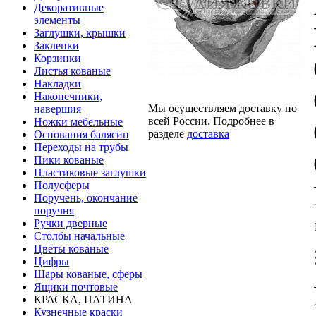
Декоративные
элементы
Заглушки, крышки
Заклепки
Корзинки
Листья кованые
Накладки
Наконечники,
Мы осуществляем доставку по
навершия
всей России. Подробнее в
Ножки мебельные
разделе
доставка
Основания балясин
Переходы на трубы
Пики кованые
Пластиковые заглушки
Полусферы
Поручень, окончание
поручня
Ручки дверные
Столбы начальные
Цветы кованые
Цифры
Шары кованые, сферы
Ящики почтовые
КРАСКА, ПАТИНА
Кузнечные краски