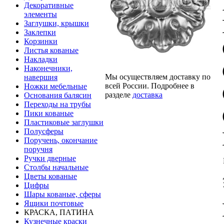
Декоративные
элементы
Заглушки, крышки
Заклепки
Корзинки
Листья кованые
Накладки
Наконечники,
Мы осуществляем доставку по
навершия
всей России. Подробнее в
Ножки мебельные
разделе
доставка
Основания балясин
Переходы на трубы
Пики кованые
Пластиковые заглушки
Полусферы
Поручень, окончание
поручня
Ручки дверные
Столбы начальные
Цветы кованые
Цифры
Шары кованые, сферы
Ящики почтовые
КРАСКА, ПАТИНА
Кузнечные краски