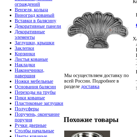
К
ограждений
Вензеля, кольца
Виноград кованый
Вставки в балясину
Декоративные панели
Декоративные
элементы
Х
Заглушки, крышки
Заклепки
Корзинки
Листья кованые
Накладки
Наконечники,
Мы осуществляем доставку по
навершия
всей России. Подробнее в
Ножки мебельные
разделе
доставка
Основания балясин
Переходы на трубы
Пики кованые
Пластиковые заглушки
Полусферы
Поручень, окончание
Похожие товары
поручня
Ручки дверные
Столбы начальные
Цветы кованые