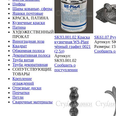
Цифры
Шары кованые, сферы
Ящики почтовые
КРАСКА, ПАТИНА
Кузнечные краски
Патина
ХУДОЖЕСТВЕННЫЙ
ПРОКАТ
SK93.001.02 Краска
SK61.07 Руч
Виноградная лоза
кузнечная WS-Plast
Артикул: S
Квадрат
чёрный графит 0021
Размеры: 15
Обжимная полоса
(2,5л)
Сообщить о
Декоративная полоса
Артикул:
Труба витая
SK93.001.02
Труба декоративная
Сообщить о
СОПУТСТВУЮЩИЕ
поступлении
ТОВАРЫ
Крепление
ограждений
Отрезные диски
Перчатки
Петли
Сварочные материалы