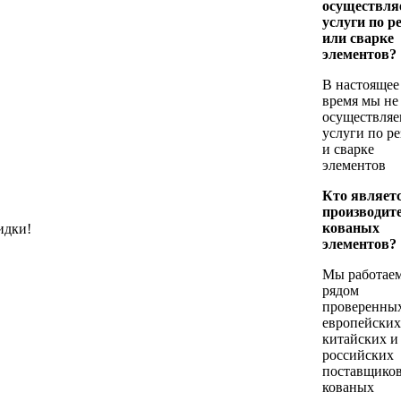
осуществля
услуги по р
или сварке
элементов?
В настоящее
время мы не
осуществляе
услуги по ре
и сварке
элементов
Кто являет
производит
кованых
идки!
элементов?
Мы работаем
рядом
проверенны
европейских
китайских и
российских
поставщико
кованых