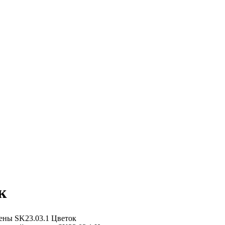
к
ены
SK23.03.1 Цветок