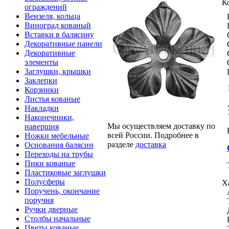
К
ограждений
Вензеля, кольца
Виноград кованый
Вставки в балясину
Декоративные панели
Декоративные
элементы
Заглушки, крышки
Заклепки
Корзинки
Листья кованые
Накладки
Наконечники,
Мы осуществляем доставку по
навершия
всей России. Подробнее в
Ножки мебельные
разделе
доставка
Основания балясин
Переходы на трубы
Пики кованые
Пластиковые заглушки
Полусферы
Х
Поручень, окончание
поручня
Ручки дверные
Столбы начальные
Цветы кованые