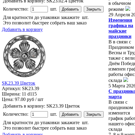
Добавить в корзину:
SK23.02.4 Цветок
в обычном
Количество:
шт.
режиме
29 Апреля 2
Для кратности до упаковки закажите
шт.
Изменения
Это позволит быстрее собрать ваш заказ
графика на
Добавить в корзину
майские
праздники
В в связи с
Праздником
Весны и Труд
также с вел
Днём Побед
изменен гра
работы офис
склада
SK23.39 Цветок
5 Марта 202
Артикул: SK23.39
С праздник
Ширина: 11 d115
марта
Цена:
97.00 руб / шт
В связи с
Добавить в корзину:
SK23.39 Цветок
праздником
изменится
Количество:
шт.
график рабо
Для кратности до упаковки закажите
шт.
нашего офис
Это позволит быстрее собрать ваш заказ
склада
Добавить в корзину
7, 8 и 9 мар