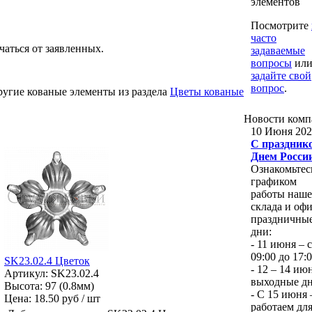
элементов
Посмотрите
часто
чаться от заявленных.
задаваемые
вопросы
ил
задайте свой
вопрос
.
ругие кованые элементы из раздела
Цветы кованые
Новости
комп
10 Июня 202
С празднико
Днем Росси
Ознакомьтес
графиком
работы наше
склада и офи
праздничны
дни:
- 11 июня – с
09:00 до 17:
SK23.02.4 Цветок
- 12 – 14 ию
Артикул: SK23.02.4
выходные д
Высота: 97 (0.8мм)
- С 15 июня
Цена:
18.50 руб / шт
работаем для