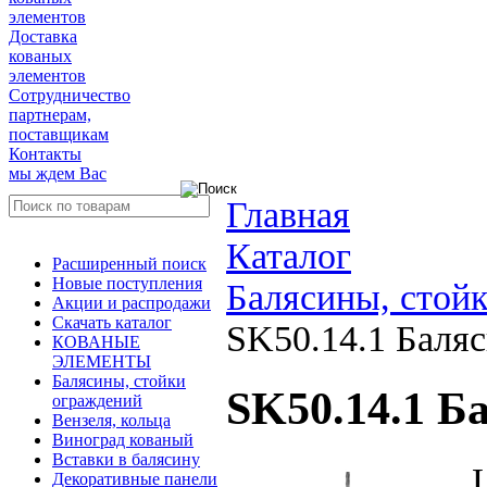
элементов
Доставка
кованых
элементов
Сотрудничество
партнерам,
поставщикам
Контакты
мы ждем Вас
Главная
Каталог
Расширенный поиск
Новые поступления
Балясины, стой
Акции и распродажи
Скачать каталог
SK50.14.1 Баля
КОВАНЫЕ
ЭЛЕМЕНТЫ
Балясины, стойки
SK50.14.1 Б
ограждений
Вензеля, кольца
Виноград кованый
Вставки в балясину
Декоративные панели