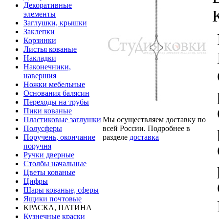
Декоративные
элементы
Заглушки, крышки
Заклепки
Корзинки
Листья кованые
Накладки
Наконечники,
навершия
Ножки мебельные
Основания балясин
Переходы на трубы
Пики кованые
Мы осуществляем доставку по
Пластиковые заглушки
всей России. Подробнее в
Полусферы
разделе
доставка
Поручень, окончание
поручня
Ручки дверные
Столбы начальные
Цветы кованые
Цифры
Шары кованые, сферы
Ящики почтовые
КРАСКА, ПАТИНА
Кузнечные краски