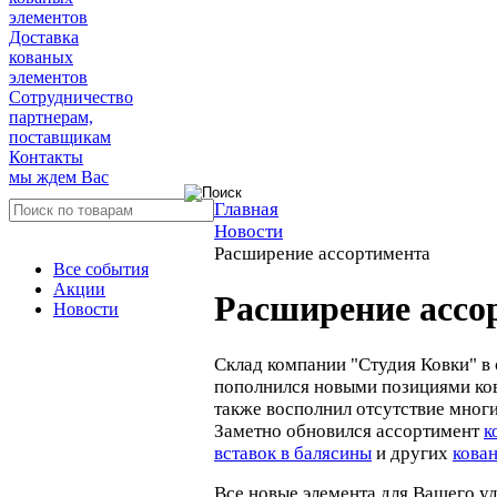
элементов
Доставка
кованых
элементов
Сотрудничество
партнерам,
поставщикам
Контакты
мы ждем Вас
Главная
Новости
Расширение ассортимента
Все события
Акции
Расширение ассо
Новости
Склад компании "Студия Ковки" в
пополнился новыми позициями ков
также восполнил отсутствие мног
Заметно обновился ассортимент
к
вставок в балясины
и других
кова
Все новые элемента для Вашего у