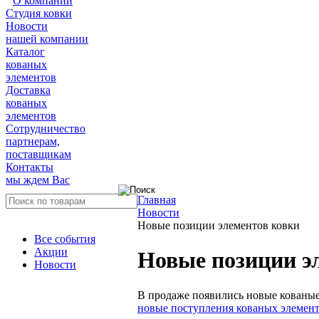
О компании
Студия ковки
Новости
нашей компании
Каталог
кованых
элементов
Доставка
кованых
элементов
Сотрудничество
партнерам,
поставщикам
Контакты
мы ждем Вас
Главная
Новости
Новые позиции элементов ковки
Все события
Акции
Новые позиции э
Новости
В продаже появились новые кованые
новые поступления кованых элемен