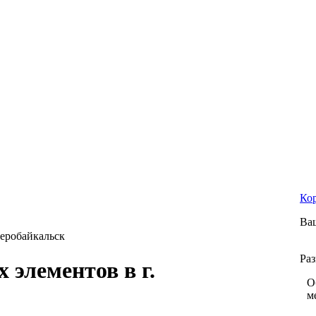
Ко
Ваш
веробайкальск
Ра
 элементов в г.
О
м