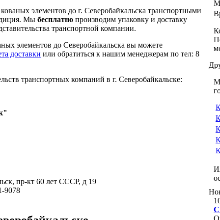
М
 кованых элементов до г. Северобайкальска транспортными
В
едиция. Мы
бесплатно
производим упаковку и доставку
дставительства транспортной компании.
К
П
ваных элементов до Северобайкальска вы можете
м
ета доставки
или обратиться к нашим менеджерам по тел: 8
Др
льств транспортных компаний в г. Северобайкальске:
М
г
К
к"
К
К
К
К
И
о
ьск, пр-кт 60 лет СССР, д 19
1-9078
Но
1
С
еверобайкальске
О