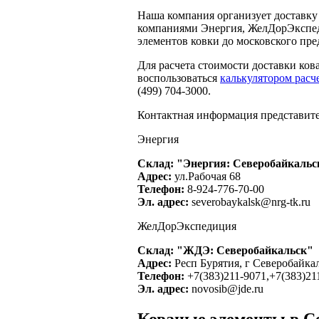
Наша компания организует доставку
компаниями Энергия, ЖелДорЭксп
элементов ковки до московского пре
Для расчета стоимости доставки ко
воспользоваться
калькулятором расч
(499) 704-3000.
Контактная информация представите
Энергия
Склад: "Энергия: Северобайкальс
Адрес:
ул.Рабочая 68
Телефон:
8-924-776-70-00
Эл. адрес:
severobaykalsk@nrg-tk.ru
ЖелДорЭкспедиция
Склад: "ЖДЭ: Северобайкальск"
Адрес:
Респ Бурятия, г Северобайкал
Телефон:
+7(383)211-9071,+7(383)21
Эл. адрес:
novosib@jde.ru
Кованые элементы в С