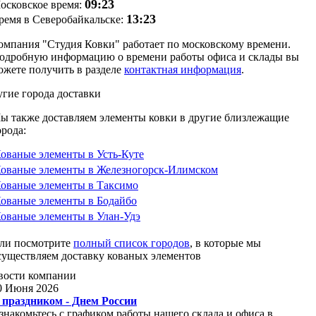
09:23
осковское время:
13:23
ремя в Северобайкальске:
омпания "Студия Ковки" работает по московскому времени.
одробную информацию о времени работы офиса и склады вы
ожете получить в разделе
контактная информация
.
угие
города доставки
ы также доставляем элементы ковки в другие близлежащие
орода:
ованые элементы в Усть-Куте
ованые элементы в Железногорск-Илимском
ованые элементы в Таксимо
ованые элементы в Бодайбо
ованые элементы в Улан-Удэ
ли посмотрите
полный список городов
, в которые мы
существляем доставку кованых элементов
вости
компании
0 Июня 2026
 праздником - Днем России
знакомьтесь с графиком работы нашего склада и офиса в