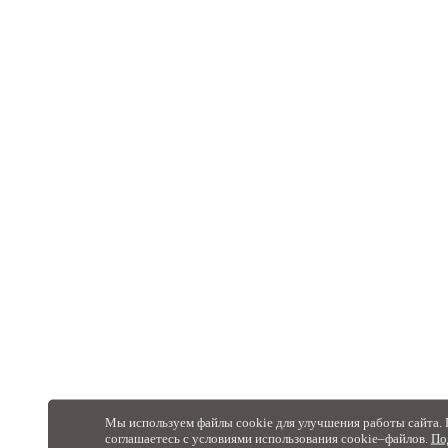
Мы используем файлы cookie для улучшения работы сайта. 
соглашаетесь с условиями использования cookie–файлов.
По