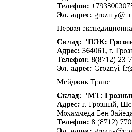
Телефон:
+7938003075
Эл. адрес:
grozniy@nrg
Первая экспедиционна
Склад: "ПЭК: Грозн
Адрес:
364061, г. Гроз
Телефон:
8(8712) 23-7
Эл. адрес:
Groznyi-fr
Мейджик Транс
Склад: "МТ: Грозны
Адрес:
г. Грозный, Ше
Мохаммеда Бен Зайеда
Телефон:
8 (8712) 770
Эл. адрес:
grozny@magi