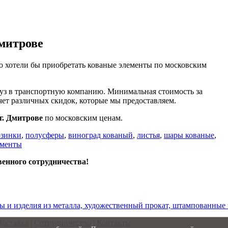
митрове
но хотели бы приобретать кованые элементы по московским
уз в транспортную компанию. Минимальная стоимость за
счет различных скидок, которые мы предоставляем.
г. Дмитрове
по московским ценам.
рзинки
,
полусферы
,
виноград кованый
,
листья
,
шары кованые
,
ементы
венного сотрудничества!
ы и изделия из металла, художественный прокат, штампованные
Доставка
|
Сотрудничество
|
Контакты